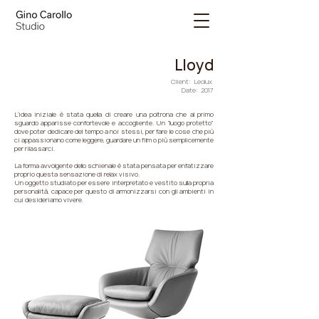
Lloyd
Client: Leolux
Date: 2017
L’idea iniziale è stata quella di creare una poltrona che al primo
sguardo apparisse confortevole e accogliente. Un “luogo protetto”
dove poter dedicare del tempo a noi stessi, per fare le cose che più
ci appassionano come leggere, guardare un film o più semplicemente
per rilassarci.
La forma avvolgente dello schienale è stata pensata per enfatizzare
proprio questa sensazione di relax visivo.
Un oggetto studiato per essere interpretato e vestito sulla propria
personalità, capace per questo di armonizzarsi con gli ambienti in
cui desideriamo vivere.